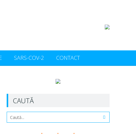
E
SARS-COV-2
CONTACT
CAUTĂ