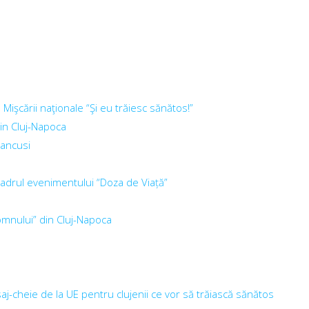
Mişcării naţionale “Şi eu trăiesc sănătos!”
din Cluj-Napoca
rancusi
 cadrul evenimentului “Doza de Viață”
omnului” din Cluj-Napoca
-cheie de la UE pentru clujenii ce vor să trăiască sănătos