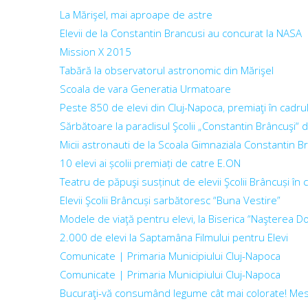
La Mărişel, mai aproape de astre
Elevii de la Constantin Brancusi au concurat la NASA
Mission X 2015
Tabără la observatorul astronomic din Mărişel
Scoala de vara Generatia Urmatoare
Peste 850 de elevi din Cluj-Napoca, premiaţi în cadrul 
Sărbătoare la paraclisul Şcolii „Constantin Brâncuşi“ 
Micii astronauti de la Scoala Gimnaziala Constantin B
10 elevi ai școlii premiați de catre E.ON
Teatru de păpuşi susținut de elevii Şcolii Brâncuși în
Elevii Şcolii Brâncuși sarbătoresc “Buna Vestire”
Modele de viaţă pentru elevi, la Biserica “Naşterea D
2.000 de elevi la Saptamâna Filmului pentru Elevi
Comunicate | Primaria Municipiului Cluj-Napoca
Comunicate | Primaria Municipiului Cluj-Napoca
Bucuraţi-vă consumând legume cât mai colorate! Mesaj