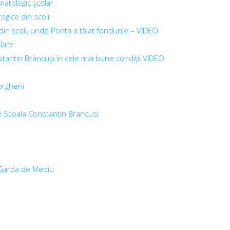
matologic şcolar
gice din scoli
in școli, unde Ponta a tăiat fondurile – VIDEO
lare
nstantin Brâncuşi în cele mai bune condiţii VIDEO
orgheni
re Scoala Constantin Brancusi
e Garda de Mediu