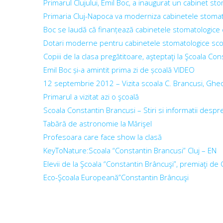
Primarul Clujului, Emil Boc, a inaugurat un cabinet sto
Primaria Cluj-Napoca va moderniza cabinetele stomato
Boc se laudă că finanțează cabinetele stomatologice d
Dotari moderne pentru cabinetele stomatologice sco
Copiii de la clasa pregătitoare, aşteptaţi la Şcoala Co
Emil Boc și-a amintit prima zi de școală VIDEO
12 septembrie 2012 – Vizita scoala C. Brancusi, Ghe
Primarul a vizitat azi o şcoală
Scoala Constantin Brancusi – Stiri si informatii desp
Tabără de astronomie la Mărişel
Profesoara care face show la clasă
KeyToNature:Scoala “Constantin Brancusi” Cluj – EN
Elevii de la Şcoala “Constantin Brâncuşi”, premiaţi d
Eco-Şcoala Europeană”Constantin Brâncuşi